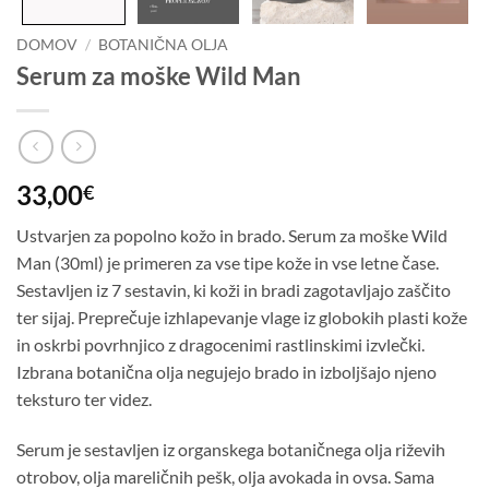
DOMOV
/
BOTANIČNA OLJA
Serum za moške Wild Man
33,00
€
Ustvarjen za popolno kožo in brado. Serum za moške Wild
Man (30ml) je primeren za vse tipe kože in vse letne čase.
Sestavljen iz 7 sestavin, ki koži in bradi zagotavljajo zaščito
ter sijaj. Preprečuje izhlapevanje vlage iz globokih plasti kože
in oskrbi povrhnjico z dragocenimi rastlinskimi izvlečki.
Izbrana botanična olja negujejo brado in izboljšajo njeno
teksturo ter videz.
Serum je sestavljen iz organskega botaničnega olja riževih
otrobov, olja mareličnih pešk, olja avokada in ovsa. Sama