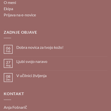
O meni
Ekipa
Prijava na e-novice
ZADNJE OBJAVE
Dobra novica za tvojo kožo!
06
Feb
Ni
komentarjev
na
Ljubi svojo naravo
27
Dobra
novica
Avg
Ni
za
komentarjev
tvojo
na
kožo!
V učilnici življenja
08
Ljubi
svojo
Dec
Ni
naravo
komentarjev
na
V
KONTAKT
učilnici
življenja
Anja Fošnarič