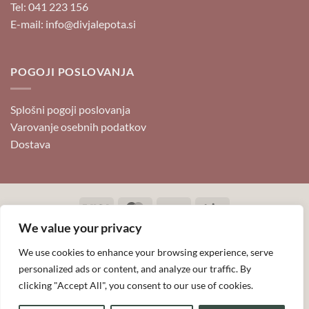
Tel: 041 223 156
E-mail: info@divjalepota.si
POGOJI POSLOVANJA
Splošni pogoji poslovanja
Varovanje osebnih podatkov
Dostava
Visa
MasterCard
PayPal
Stripe
We value your privacy
DIVJA LEPOTA, spletna trgovina, Anja Fošnarič s.p.
Copyright 2026 ©
Anja Fošnarič
We use cookies to enhance your browsing experience, serve
personalized ads or content, and analyze our traffic. By
clicking "Accept All", you consent to our use of cookies.