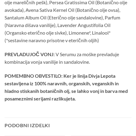
olje mareličnih pešk), Persea Gratissima Oil (Botanično olje
avokada), Avena Sativa Kernel Oil (Botanično olje ovsa),
Santalum Album Oil (Eterično olje sandalovine), Parfum
(Naravna dišava vanilije), Lavender Angustifolia Oil
(Organsko eterično olje sivke), Limonene*, Linalool*
(*sestavine naravno prisotne v eteričnih oljih)
PREVLADUJOČ VONJ:
V Serumu za moške prevladuje
kombinacija vonja vanilije in sandalovine.
POMEMBNO OBVESTILO: Ker je linija Divja Lepota
sestavljena iz 100% naravnih, organskih, veganskih in
hladno stiskanih botaničnih olj, se lahko vonj in barva med
posameznimi serijami razlikujeta.
PODOBNI IZDELKI