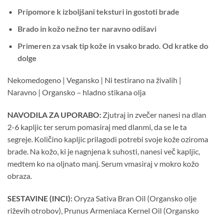
Pripomore k izboljšani teksturi in gostoti brade
Brado in kožo nežno ter naravno odišavi
Primeren za vsak tip kože in vsako brado. Od kratke do
dolge
Nekomedogeno | Vegansko | Ni testirano na živalih |
Naravno | Organsko – hladno stikana olja
NAVODILA ZA UPORABO:
Zjutraj in zvečer nanesi na dlan
2-6 kapljic ter serum pomasiraj med dlanmi, da se le ta
segreje. Količino kapljic prilagodi potrebi svoje kože oziroma
brade. Na kožo, ki je nagnjena k suhosti, nanesi več kapljic,
medtem ko na oljnato manj. Serum vmasiraj v mokro kožo
obraza.
SESTAVINE (INCI):
Oryza Sativa Bran Oil (Organsko olje
riževih otrobov), Prunus Armeniaca Kernel Oil (Organsko