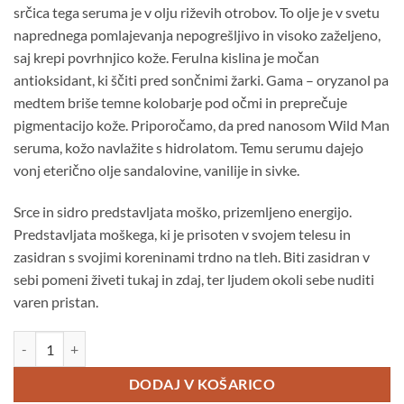
srčica tega seruma je v olju riževih otrobov. To olje je v svetu
naprednega pomlajevanja nepogrešljivo in visoko zaželjeno,
saj krepi povrhnjico kože. Ferulna kislina je močan
antioksidant, ki ščiti pred sončnimi žarki. Gama – oryzanol pa
medtem briše temne kolobarje pod očmi in preprečuje
pigmentacijo kože. Priporočamo, da pred nanosom Wild Man
seruma, kožo navlažite s hidrolatom. Temu serumu dajejo
vonj eterično olje sandalovine, vanilije in sivke.
Srce in sidro predstavljata moško, prizemljeno energijo.
Predstavljata moškega, ki je prisoten v svojem telesu in
zasidran s svojimi koreninami trdno na tleh. Biti zasidran v
sebi pomeni živeti tukaj in zdaj, ter ljudem okoli sebe nuditi
varen pristan.
Serum za moške Wild Man količina
DODAJ V KOŠARICO