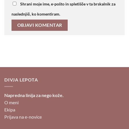
Shrani moje ime, e-pošto in spletišče v ta brskalnik za
naslednjič, ko komentiram.
DIVJA LEPOTA
Napredna linija za nego kože.
O meni
Ekipa
Prijava na e-novice