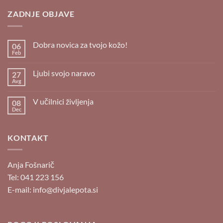
ZADNJE OBJAVE
Dobra novica za tvojo kožo!
06
Feb
Ni
komentarjev
na
Ljubi svojo naravo
27
Dobra
novica
Avg
Ni
za
komentarjev
tvojo
na
kožo!
V učilnici življenja
08
Ljubi
svojo
Dec
Ni
naravo
komentarjev
na
V
KONTAKT
učilnici
življenja
Anja Fošnarič
Tel: 041 223 156
E-mail: info@divjalepota.si