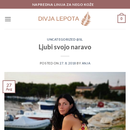
Skoči
NAPREDNA LINIJA ZA NEGO KOŽE
na
vsebino
0
UNCATEGORIZED @SL
Ljubi svojo naravo
POSTED ON
27. 8. 2018
BY
ANJA
27
Avg