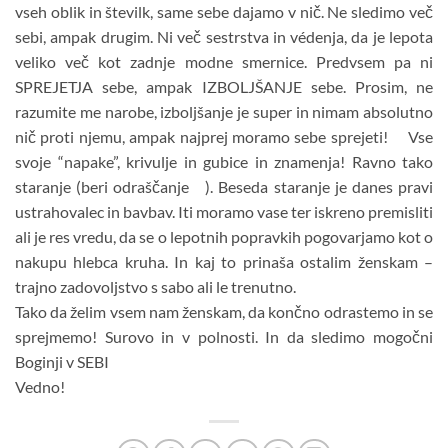
vseh oblik in številk, same sebe dajamo v nič. Ne sledimo več
sebi, ampak drugim. Ni več sestrstva in védenja, da je lepota
veliko več kot zadnje modne smernice. Predvsem pa ni
SPREJETJA sebe, ampak IZBOLJŠANJE sebe. Prosim, ne
razumite me narobe, izboljšanje je super in nimam absolutno
nič proti njemu, ampak najprej moramo sebe sprejeti!
Vse
svoje “napake”, krivulje in gubice in znamenja! Ravno tako
staranje (beri odraščanje
). Beseda staranje je danes pravi
ustrahovalec in bavbav. Iti moramo vase ter iskreno premisliti
ali je res vredu, da se o lepotnih popravkih pogovarjamo kot o
nakupu hlebca kruha. In kaj to prinaša ostalim ženskam –
trajno zadovoljstvo s sabo ali le trenutno.
Tako da želim vsem nam ženskam, da končno odrastemo in se
sprejmemo! Surovo in v polnosti. In da sledimo mogočni
Boginji v SEBI
Vedno!